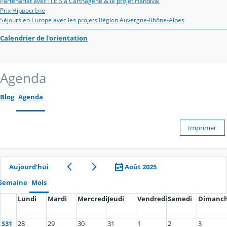
Partenariat avec l’I.E.S à Carthagène & le projet Handival
Prix Hippocrène
Séjours en Europe avec les projets Région Auvergne-Rhône-Alpes
Calendrier de l'orientation
Agenda
Blog
Agenda
Imprimer
Aujourd’hui
Août 2025
Semaine
Mois
Lundi
Mardi
Mercredi
Jeudi
Vendredi
Samedi
Dimanc
S31
28
29
30
31
1
2
3