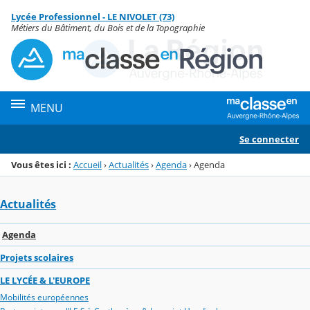
Panneau de gestion des cookies
Lycée Professionnel - LE NIVOLET (73)
Menu de la rubrique
Contenu
Métiers du Bâtiment, du Bois et de la Topographie
MENU
Se connecter
Vous êtes ici :
Accueil
›
Actualités
›
Agenda
›
Agenda
Actualités
Agenda
Projets scolaires
LE LYCÉE & L'EUROPE
Mobilités européennes