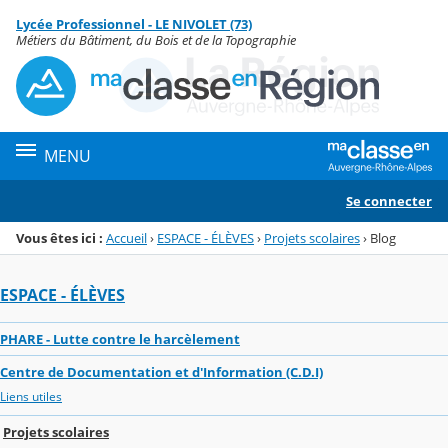
Panneau de gestion des cookies
Lycée Professionnel - LE NIVOLET (73)
Menu de la rubrique
Contenu
Métiers du Bâtiment, du Bois et de la Topographie
MENU
Se connecter
Vous êtes ici :
Accueil
›
ESPACE - ÉLÈVES
›
Projets scolaires
›
Blog
ESPACE - ÉLÈVES
PHARE - Lutte contre le harcèlement
Centre de Documentation et d'Information (C.D.I)
Liens utiles
Projets scolaires