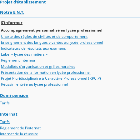
Projet d'établissement
Notre E.N.T.
S'informer
Accompagnement personnalisé en lycée professionnel
Charte des règles de civilités et de comportement
Enseignement des langues vivantes au lycée professionnel
Indicateurs de résultats aux examens
Label « lycée des métiers »
Règlement intérieur
Modalités d'organisation et grilles horaires
Présentation de la formation en lycée professionnel
Projet Pluridisciplinaire à Caractère Professionnel (P.P.C.P)
Réussir l'entrée au lycée professionnel
Demi-pension
Tarifs
Internat
Tarifs
Règlement de l'internat
Internat de la réussite