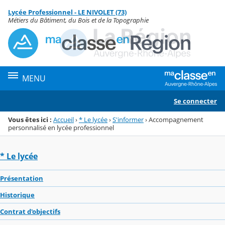
Panneau de gestion des cookies
Lycée Professionnel - LE NIVOLET (73)
Menu de la rubrique
Contenu
Métiers du Bâtiment, du Bois et de la Topographie
MENU
Se connecter
Vous êtes ici :
Accueil
›
* Le lycée
›
S'informer
›
Accompagnement
personnalisé en lycée professionnel
* Le lycée
Présentation
Historique
Contrat d'objectifs