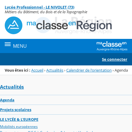
Panneau de gestion des cookies
Lycée Professionnel - LE NIVOLET (73)
Menu de la rubrique
Contenu
Métiers du Bâtiment, du Bois et de la Topographie
MENU
Se connecter
Vous êtes ici :
Accueil
›
Actualités
›
Calendrier de l'orientation
›
Agenda
Actualités
Agenda
Projets scolaires
LE LYCÉE & L'EUROPE
Mobilités européennes