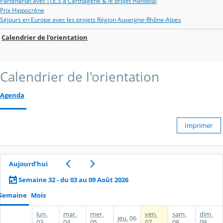
Partenariat avec l’I.E.S à Carthagène & le projet Handival
Prix Hippocrène
Séjours en Europe avec les projets Région Auvergne-Rhône-Alpes
Calendrier de l'orientation
Calendrier de l'orientation
Agenda
Imprimer
Aujourd’hui
Semaine 32 - du 03 au 09 Août 2026
Semaine
Mois
lun.
mar.
mer.
ven.
sam.
dim.
jeu.
06
03
04
05
07
08
09