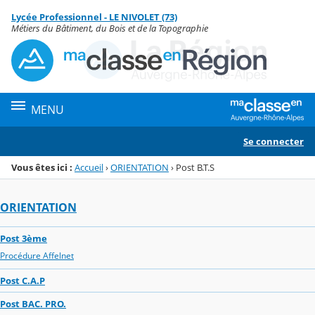
Panneau de gestion des cookies
Lycée Professionnel - LE NIVOLET (73)
Menu de la rubrique
Contenu
Métiers du Bâtiment, du Bois et de la Topographie
MENU
Se connecter
Vous êtes ici :
Accueil
›
ORIENTATION
›
Post B.T.S
ORIENTATION
Post 3ème
Procédure Affelnet
Post C.A.P
Post BAC. PRO.