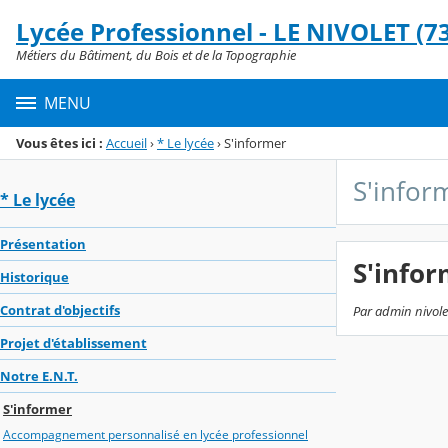
Panneau de gestion des cookies
Lycée Professionnel - LE NIVOLET (73
Menu de la rubrique
Contenu
Métiers du Bâtiment, du Bois et de la Topographie
MENU
Vous êtes ici :
Accueil
›
* Le lycée
›
S'informer
S'infor
* Le lycée
Présentation
S'info
Historique
Contrat d'objectifs
Par admin nivolet
Projet d'établissement
Notre E.N.T.
S'informer
Accompagnement personnalisé en lycée professionnel