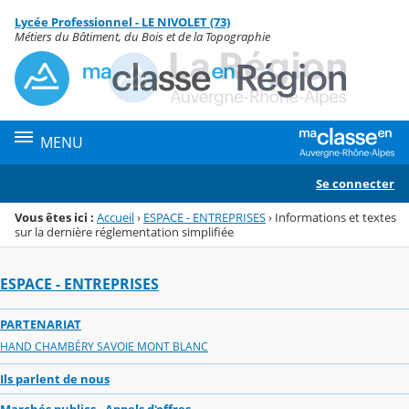
Panneau de gestion des cookies
Lycée Professionnel - LE NIVOLET (73)
Menu de la rubrique
Contenu
Métiers du Bâtiment, du Bois et de la Topographie
MENU
Se connecter
Vous êtes ici :
Accueil
›
ESPACE - ENTREPRISES
›
Informations et textes
sur la dernière réglementation simplifiée
ESPACE - ENTREPRISES
PARTENARIAT
HAND CHAMBÉRY SAVOIE MONT BLANC
Ils parlent de nous
Marchés publics - Appels d'offres