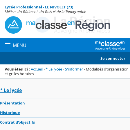
Panneau de gestion des cookies
Lycée Professionnel - LE NIVOLET (73)
Menu de la rubrique
Contenu
Métiers du Bâtiment, du Bois et de la Topographie
MENU
Se connecter
Vous êtes ici :
Accueil
›
* Le lycée
›
S'informer
›
Modalités d'organisation
et grilles horaires
* Le lycée
Présentation
Historique
Contrat d'objectifs