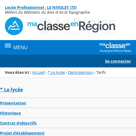
Panneau de gestion des cookies
Lycée Professionnel - LE NIVOLET (73)
Menu de la rubrique
Contenu
Métiers du Bâtiment, du Bois et de la Topographie
MENU
Se connecter
Vous êtes ici :
Accueil
›
* Le lycée
›
Demi-pension
›
Tarifs
* Le lycée
Présentation
Historique
Contrat d'objectifs
Projet d'établissement