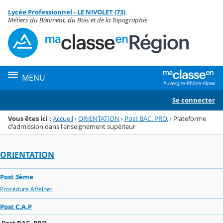
Panneau de gestion des cookies
Lycée Professionnel - LE NIVOLET (73)
Menu de la rubrique
Contenu
Métiers du Bâtiment, du Bois et de la Topographie
MENU
Se connecter
Vous êtes ici :
Accueil
›
ORIENTATION
›
Post BAC. PRO.
›
Plateforme
d'admission dans l'enseignement supérieur
ORIENTATION
Post 3ème
Procédure Affelnet
Post C.A.P
Post BAC. PRO.