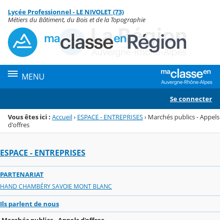
Panneau de gestion des cookies
Lycée Professionnel - LE NIVOLET (73)
Menu de la rubrique
Contenu
Métiers du Bâtiment, du Bois et de la Topographie
MENU
Se connecter
Vous êtes ici :
Accueil
›
ESPACE - ENTREPRISES
›
Marchés publics - Appels
d'offres
ESPACE - ENTREPRISES
PARTENARIAT
HAND CHAMBÉRY SAVOIE MONT BLANC
Ils parlent de nous
Marchés publics - Appels d'offres