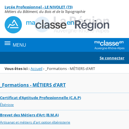
Panneau de gestion des cookies
Lycée Professionnel - LE NIVOLET (73)
Menu de la rubrique
Contenu
Métiers du Bâtiment, du Bois et de la Topographie
MENU
Se connecter
Vous êtes ici :
Accueil
›
_Formations - MÉTIERS d'ART
_Formations - MÉTIERS d'ART
Certificat d'Aptitude Professionnelle (C.A.P)
Ébéniste
Brevet des Métiers d'Art (B.M.A)
Artisanat et métiers d'art option ébénisterie