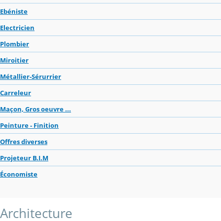
Ebéniste
Electricien
Plombier
Miroitier
Métallier-Sérurrier
Carreleur
Maçon, Gros oeuvre ...
Peinture - Finition
Offres diverses
Projeteur B.I.M
Économiste
Architecture