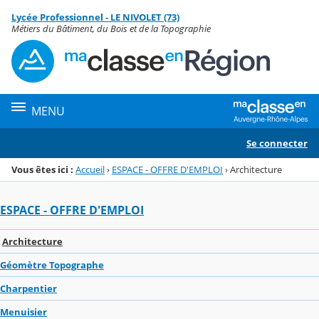
Panneau de gestion des cookies
Lycée Professionnel - LE NIVOLET (73)
Menu de la rubrique
Contenu
Métiers du Bâtiment, du Bois et de la Topographie
MENU
Se connecter
Vous êtes ici :
Accueil
›
ESPACE - OFFRE D'EMPLOI
›
Architecture
ESPACE - OFFRE D'EMPLOI
Architecture
Géomètre Topographe
Charpentier
Menuisier