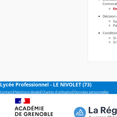
Convocati
En
Décision
Su
Pa
Condition
Si
Si
Lycée Professionnel - LE NIVOLET (73)
Contacts
Mentions légales
Chartes d'utilisation
Données personnelles