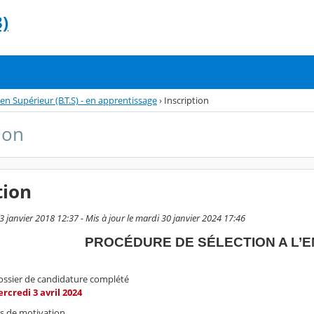
)
en Supérieur (B.T.S) - en apprentissage
›
Inscription
ion
tion
3 janvier 2018 12:37 - Mis à jour le mardi 30 janvier 2024 17:46
PROCÉDURE DE SÉLECTION A L’
ossier de candidature complété
rcredi 3 avril 2024
ns de motivation,