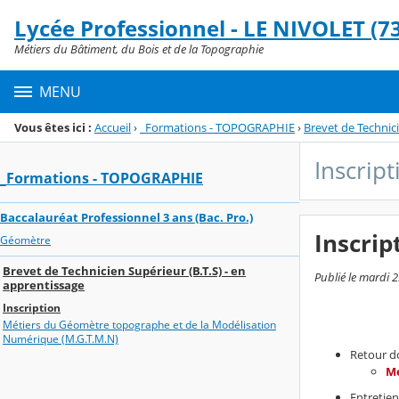
Panneau de gestion des cookies
Lycée Professionnel - LE NIVOLET (73
Menu de la rubrique
Contenu
Métiers du Bâtiment, du Bois et de la Topographie
MENU
Vous êtes ici :
Accueil
›
_Formations - TOPOGRAPHIE
›
Brevet de Technici
Inscript
_Formations - TOPOGRAPHIE
Baccalauréat Professionnel 3 ans (Bac. Pro.)
Inscrip
Géomètre
Brevet de Technicien Supérieur (B.T.S) - en
Publié le mardi 2
apprentissage
Inscription
Métiers du Géomètre topographe et de la Modélisation
Numérique (M.G.T.M.N)
Retour d
Me
Entretie