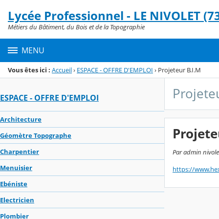
Panneau de gestion des cookies
Lycée Professionnel - LE NIVOLET (73
Menu de la rubrique
Contenu
Métiers du Bâtiment, du Bois et de la Topographie
MENU
Vous êtes ici :
Accueil
›
ESPACE - OFFRE D'EMPLOI
›
Projeteur B.I.M
Projete
ESPACE - OFFRE D'EMPLOI
Architecture
Projete
Géomètre Topographe
Charpentier
Par admin nivole
Menuisier
https://www.he
Ebéniste
Electricien
Plombier