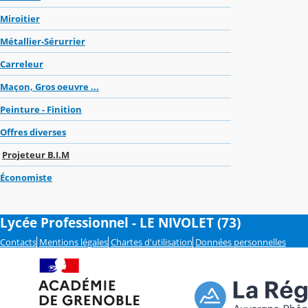
Miroitier
Métallier-Sérurrier
Carreleur
Maçon, Gros oeuvre ...
Peinture - Finition
Offres diverses
Projeteur B.I.M
Économiste
Lycée Professionnel - LE NIVOLET (73)
Contacts
Mentions légales
Chartes d'utilisation
Données personnelles