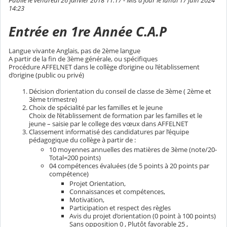
Publié le vendredi 26 janvier 2018 11:17 - Mis à jour le lundi 17 juin 2024
14:23
Entrée en 1re Année C.A.P
Langue vivante Anglais, pas de 2ème langue
A partir de la fin de 3ème générale, ou spécifiques
Procédure AFFELNET dans le collège d’origine ou l’établissement
d’origine (public ou privé)
Décision d’orientation du conseil de classe de 3ème ( 2ème et
3ème trimestre)
Choix de spécialité par les familles et le jeune
Choix de l’établissement de formation par les familles et le
jeune – saisie par le college des vœux dans AFFELNET
Classement informatisé des candidatures par l’équipe
pédagogique du collège à partir de :
10 moyennes annuelles des matières de 3ème (note/20-
Total=200 points)
04 compétences évaluées (de 5 points à 20 points par
compétence)
Projet Orientation,
Connaissances et compétences,
Motivation,
Participation et respect des règles
Avis du projet d’orientation (0 point à 100 points)
Sans opposition 0 , Plutôt favorable 25 ,