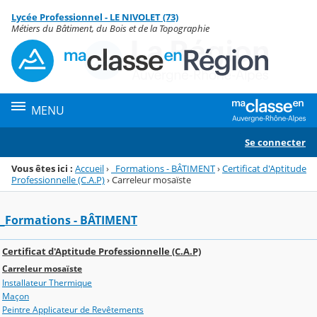
Panneau de gestion des cookies
Lycée Professionnel - LE NIVOLET (73)
Menu de la rubrique
Contenu
Métiers du Bâtiment, du Bois et de la Topographie
MENU
Se connecter
Vous êtes ici :
Accueil
›
_Formations - BÂTIMENT
›
Certificat d'Aptitude
Professionnelle (C.A.P)
›
Carreleur mosaïste
_Formations - BÂTIMENT
Certificat d'Aptitude Professionnelle (C.A.P)
Carreleur mosaïste
Installateur Thermique
Maçon
Peintre Applicateur de Revêtements