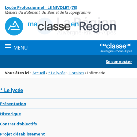
Panneau de gestion des cookies
Lycée Professionnel - LE NIVOLET (73)
Menu de la rubrique
Contenu
Métiers du Bâtiment, du Bois et de la Topographie
MENU
Se connecter
Vous êtes ici :
Accueil
›
* Le lycée
›
Horaires
›
Infirmerie
* Le lycée
Présentation
Historique
Contrat d'objectifs
Projet d'établissement