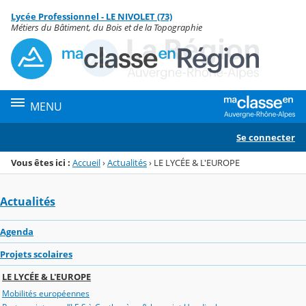
Panneau de gestion des cookies
Lycée Professionnel - LE NIVOLET (73)
Menu de la rubrique
Contenu
Métiers du Bâtiment, du Bois et de la Topographie
MENU
Se connecter
Vous êtes ici :
Accueil
›
Actualités
›
LE LYCÉE & L'EUROPE
Actualités
Agenda
Projets scolaires
LE LYCÉE & L'EUROPE
Mobilités européennes