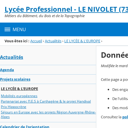
Panneau de gestion des cookies
Lycée Professionnel - LE NIVOLET (73
Menu de la rubrique
Contenu
Métiers du Bâtiment, du Bois et de la Topographie
MENU
Vous êtes ici :
Accueil
›
Actualités
›
LE LYCÉE & L'EUROPE
›
Donnée
Actualités
Modifiée le mard
Agenda
Projets scolaires
Cette page a pou
LE LYCÉE & L'EUROPE
Des enga
Mobilités européennes
De l'util
Partenariat avec l’I.E.S à Carthagène & le projet Handival
Prix Hippocrène
Des modal
Séjours en Europe avec les projets Région Auvergne-Rhône-
Consultez la
po
Alpes
Calendrier de l'orientation