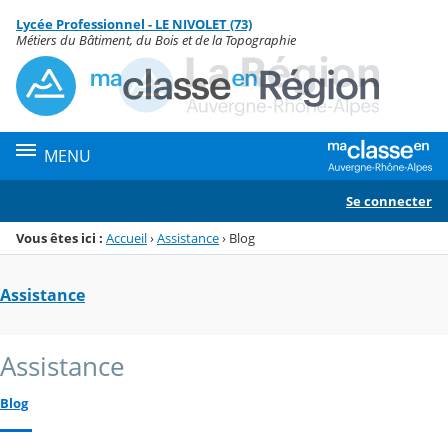
Panneau de gestion des cookies
Lycée Professionnel - LE NIVOLET (73)
Menu de la rubrique
Contenu
Métiers du Bâtiment, du Bois et de la Topographie
MENU
Se connecter
Vous êtes ici :
Accueil
›
Assistance
›
Blog
Assistance
Assistance
Blog