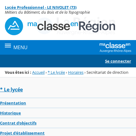
Panneau de gestion des cookies
Lycée Professionnel - LE NIVOLET (73)
Menu de la rubrique
Contenu
Métiers du Bâtiment, du Bois et de la Topographie
MENU
Se connecter
Vous êtes ici :
Accueil
›
* Le lycée
›
Horaires
›
Secrétariat de direction
* Le lycée
Présentation
Historique
Contrat d'objectifs
Projet d'établissement