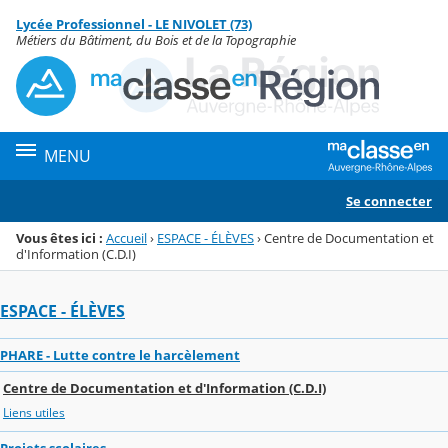
Panneau de gestion des cookies
Lycée Professionnel - LE NIVOLET (73)
Menu de la rubrique
Contenu
Métiers du Bâtiment, du Bois et de la Topographie
MENU
Se connecter
Vous êtes ici :
Accueil
›
ESPACE - ÉLÈVES
›
Centre de Documentation et
d'Information (C.D.I)
ESPACE - ÉLÈVES
PHARE - Lutte contre le harcèlement
Centre de Documentation et d'Information (C.D.I)
Liens utiles
Projets scolaires