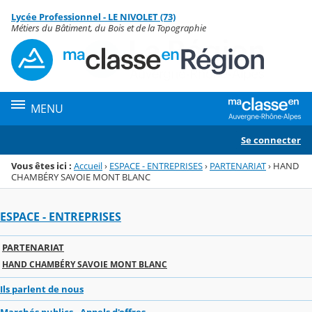
Panneau de gestion des cookies
Lycée Professionnel - LE NIVOLET (73)
Menu de la rubrique
Contenu
Métiers du Bâtiment, du Bois et de la Topographie
MENU
Se connecter
Vous êtes ici :
Accueil
›
ESPACE - ENTREPRISES
›
PARTENARIAT
›
HAND
CHAMBÉRY SAVOIE MONT BLANC
ESPACE - ENTREPRISES
PARTENARIAT
HAND CHAMBÉRY SAVOIE MONT BLANC
Ils parlent de nous
Marchés publics - Appels d'offres