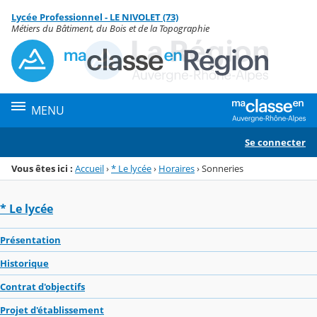
Panneau de gestion des cookies
Lycée Professionnel - LE NIVOLET (73)
Menu de la rubrique
Contenu
Métiers du Bâtiment, du Bois et de la Topographie
MENU
Se connecter
Vous êtes ici :
Accueil
›
* Le lycée
›
Horaires
›
Sonneries
* Le lycée
Présentation
Historique
Contrat d'objectifs
Projet d'établissement