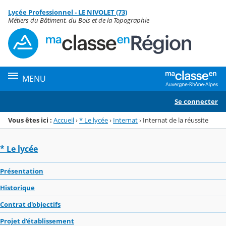
Panneau de gestion des cookies
Lycée Professionnel - LE NIVOLET (73)
Menu de la rubrique
Contenu
Métiers du Bâtiment, du Bois et de la Topographie
MENU
Se connecter
Vous êtes ici :
Accueil
›
* Le lycée
›
Internat
›
Internat de la réussite
* Le lycée
Présentation
Historique
Contrat d'objectifs
Projet d'établissement