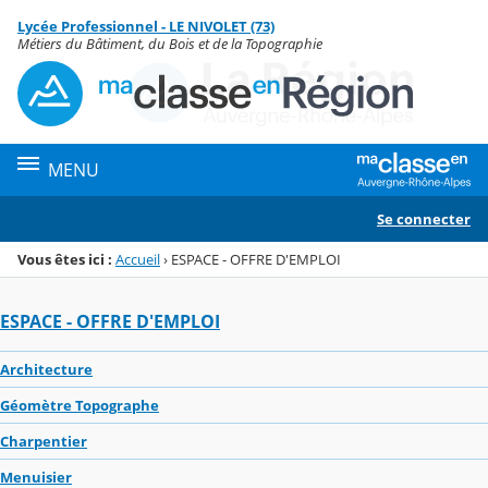
Panneau de gestion des cookies
Lycée Professionnel - LE NIVOLET (73)
Menu de la rubrique
Contenu
Métiers du Bâtiment, du Bois et de la Topographie
MENU
Se connecter
Vous êtes ici :
Accueil
›
ESPACE - OFFRE D'EMPLOI
ESPACE - OFFRE D'EMPLOI
Architecture
Géomètre Topographe
Charpentier
Menuisier