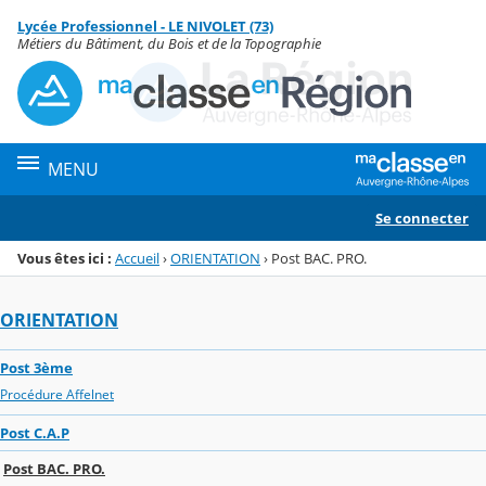
Panneau de gestion des cookies
Lycée Professionnel - LE NIVOLET (73)
Menu de la rubrique
Contenu
Métiers du Bâtiment, du Bois et de la Topographie
MENU
Se connecter
Vous êtes ici :
Accueil
›
ORIENTATION
›
Post BAC. PRO.
ORIENTATION
Post 3ème
Procédure Affelnet
Post C.A.P
Post BAC. PRO.