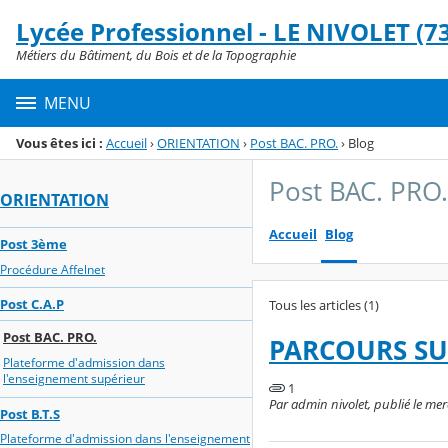
Panneau de gestion des cookies
Lycée Professionnel - LE NIVOLET (73
Menu de la rubrique
Contenu
Métiers du Bâtiment, du Bois et de la Topographie
MENU
Vous êtes ici :
Accueil
›
ORIENTATION
›
Post BAC. PRO.
›
Blog
Post BAC. PRO.
ORIENTATION
Accueil
Blog
Post 3ème
Procédure Affelnet
Post C.A.P
Tous les articles (1)
Post BAC. PRO.
PARCOURS SU
Plateforme d'admission dans
l'enseignement supérieur
1
Par admin nivolet, publié le me
Post B.T.S
Plateforme d'admission dans l'enseignement