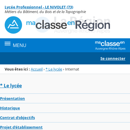
Panneau de gestion des cookies
Lycée Professionnel - LE NIVOLET (73)
Menu de la rubrique
Contenu
Métiers du Bâtiment, du Bois et de la Topographie
MENU
Se connecter
Vous êtes ici :
Accueil
›
* Le lycée
›
Internat
* Le lycée
Présentation
Historique
Contrat d'objectifs
Projet d'établissement