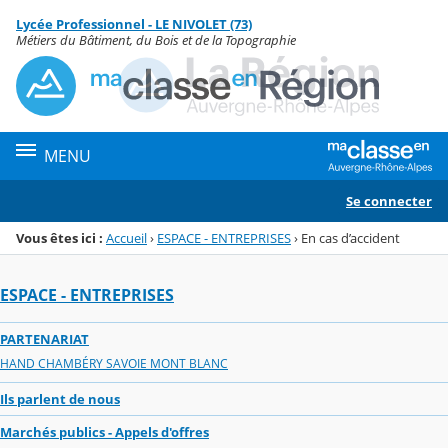
Panneau de gestion des cookies
Lycée Professionnel - LE NIVOLET (73)
Menu de la rubrique
Contenu
Métiers du Bâtiment, du Bois et de la Topographie
MENU
Se connecter
Vous êtes ici :
Accueil
›
ESPACE - ENTREPRISES
›
En cas d’accident
ESPACE - ENTREPRISES
PARTENARIAT
HAND CHAMBÉRY SAVOIE MONT BLANC
Ils parlent de nous
Marchés publics - Appels d'offres