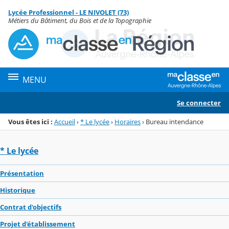
Panneau de gestion des cookies
Lycée Professionnel - LE NIVOLET (73)
Menu de la rubrique
Contenu
Métiers du Bâtiment, du Bois et de la Topographie
MENU
Se connecter
Vous êtes ici :
Accueil
›
* Le lycée
›
Horaires
›
Bureau intendance
* Le lycée
Présentation
Historique
Contrat d'objectifs
Projet d'établissement