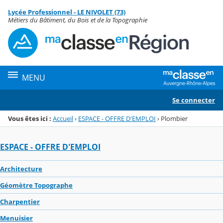
Panneau de gestion des cookies
Lycée Professionnel - LE NIVOLET (73)
Menu de la rubrique
Contenu
Métiers du Bâtiment, du Bois et de la Topographie
MENU
Se connecter
Vous êtes ici :
Accueil
›
ESPACE - OFFRE D'EMPLOI
›
Plombier
ESPACE - OFFRE D'EMPLOI
Architecture
Géomètre Topographe
Charpentier
Menuisier