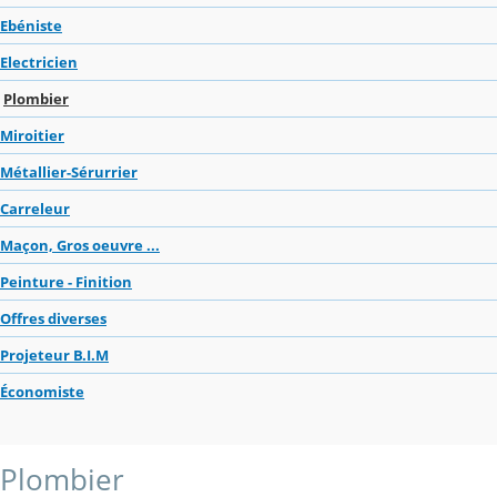
Ebéniste
Electricien
Plombier
Miroitier
Métallier-Sérurrier
Carreleur
Maçon, Gros oeuvre ...
Peinture - Finition
Offres diverses
Projeteur B.I.M
Économiste
Plombier