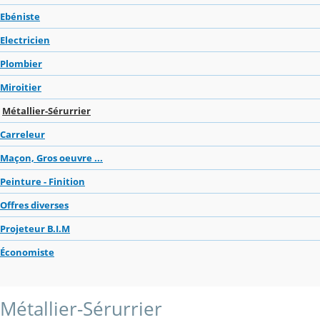
Ebéniste
Electricien
Plombier
Miroitier
Métallier-Sérurrier
Carreleur
Maçon, Gros oeuvre ...
Peinture - Finition
Offres diverses
Projeteur B.I.M
Économiste
Métallier-Sérurrier