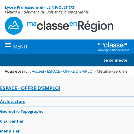
Panneau de gestion des cookies
Lycée Professionnel - LE NIVOLET (73)
Menu de la rubrique
Contenu
Métiers du Bâtiment, du Bois et de la Topographie
MENU
Se connecter
Vous êtes ici :
Accueil
›
ESPACE - OFFRE D'EMPLOI
›
Métallier-Sérurrier
ESPACE - OFFRE D'EMPLOI
Architecture
Géomètre Topographe
Charpentier
Menuisier