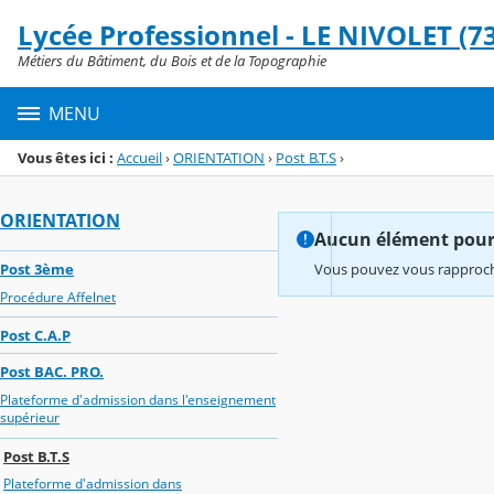
Panneau de gestion des cookies
Lycée Professionnel - LE NIVOLET (73
Menu de la rubrique
Contenu
Métiers du Bâtiment, du Bois et de la Topographie
MENU
Vous êtes ici :
Accueil
›
ORIENTATION
›
Post B.T.S
›
ORIENTATION
Aucun élément pour l
Post 3ème
Vous pouvez vous rapproche
Procédure Affelnet
Post C.A.P
Post BAC. PRO.
Plateforme d'admission dans l'enseignement
supérieur
Post B.T.S
Plateforme d'admission dans