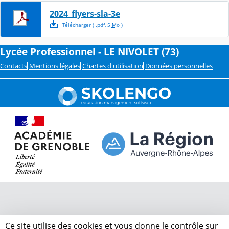
2024_flyers-sla-3e
Télécharger
( .
pdf
,
5
Mo
)
Lycée Professionnel - LE NIVOLET (73)
Contacts
Mentions légales
Chartes d'utilisation
Données personnelles
Ce site utilise des cookies et vous donne le contrôle sur