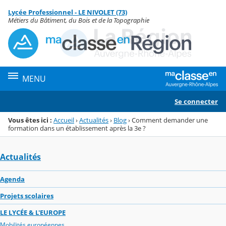
Panneau de gestion des cookies
Lycée Professionnel - LE NIVOLET (73)
Menu de la rubrique
Contenu
Métiers du Bâtiment, du Bois et de la Topographie
MENU
Se connecter
Vous êtes ici :
Accueil
›
Actualités
›
Blog
›
Comment demander une
formation dans un établissement après la 3e ?
Actualités
Agenda
Projets scolaires
LE LYCÉE & L'EUROPE
Mobilités européennes