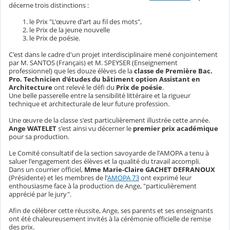
décerne trois distinctions :
le Prix "L'œuvre d'art au fil des mots",
le Prix de la jeune nouvelle
le Prix de poésie.
C'est dans le cadre d'un projet interdisciplinaire mené conjointement
par M. SANTOS (Français) et M. SPEYSER (Enseignement
professionnel) que les douze élèves de la
classe de Première Bac.
Pro. Technicien d'études du bâtiment option Assistant en
Architecture
ont relevé le défi du
Prix de poésie
.
Une belle passerelle entre la sensibilité littéraire et la rigueur
technique et architecturale de leur future profession.
Une œuvre de la classe s'est particulièrement illustrée cette année.
Ange WATELET
s'est ainsi vu décerner le
premier prix académique
pour sa production.
Le Comité consultatif de la section savoyarde de l'AMOPA a tenu à
saluer l'engagement des élèves et la qualité du travail accompli.
Dans un courrier officiel,
Mme Marie-Claire GACHET DEFRANOUX
(Présidente) et les membres de l'
AMOPA 73
ont exprimé leur
enthousiasme face à la production de Ange, "particulièrement
apprécié par le jury".
Afin de célébrer cette réussite, Ange, ses parents et ses enseignants
ont été chaleureusement invités à la cérémonie officielle de remise
des prix.