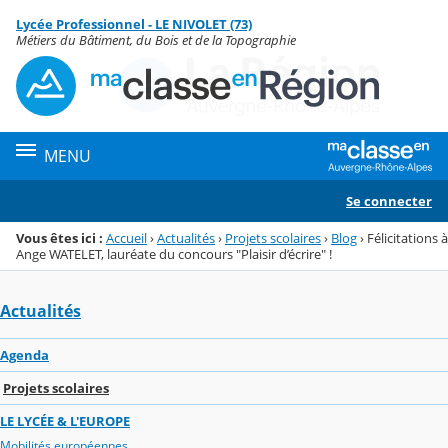
Panneau de gestion des cookies
Lycée Professionnel - LE NIVOLET (73)
Menu de la rubrique
Contenu
Métiers du Bâtiment, du Bois et de la Topographie
MENU
Se connecter
Vous êtes ici :
Accueil
›
Actualités
›
Projets scolaires
›
Blog
›
Félicitations à
Ange WATELET, lauréate du concours "Plaisir d’écrire" !
Actualités
Agenda
Projets scolaires
LE LYCÉE & L'EUROPE
Mobilités européennes