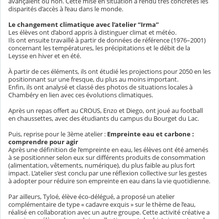
avançaient ou non. Cette mise en situation a rendu très concrètes les
disparités d’accès à l’eau dans le monde.
Le changement climatique avec l’atelier “Irma”
Les élèves ont d’abord appris à distinguer climat et météo.
Ils ont ensuite travaillé à partir de données de référence (1976–2001)
concernant les températures, les précipitations et le débit de la
Leysse en hiver et en été.
À partir de ces éléments, ils ont étudié les projections pour 2050 en les
positionnant sur une fresque, du plus au moins important.
Enfin, ils ont analysé et classé des photos de situations locales à
Chambéry en lien avec ces évolutions climatiques.
Après un repas offert au CROUS, Enzo et Diego, ont joué au football
en chaussettes, avec des étudiants du campus du Bourget du Lac.
Puis, reprise pour le 3ème atelier :
Empreinte eau et carbone :
comprendre pour agir
Après une définition de l’empreinte en eau, les élèves ont été amenés
à se positionner selon eux sur différents produits de consommation
(alimentation, vêtements, numérique), du plus faible au plus fort
impact. L’atelier s’est conclu par une réflexion collective sur les gestes
à adopter pour réduire son empreinte en eau dans la vie quotidienne.
Par ailleurs, Tyloé, élève éco-délégué, a proposé un atelier
complémentaire de type « cadavre exquis » sur le thème de l’eau,
réalisé en collaboration avec un autre groupe. Cette activité créative a