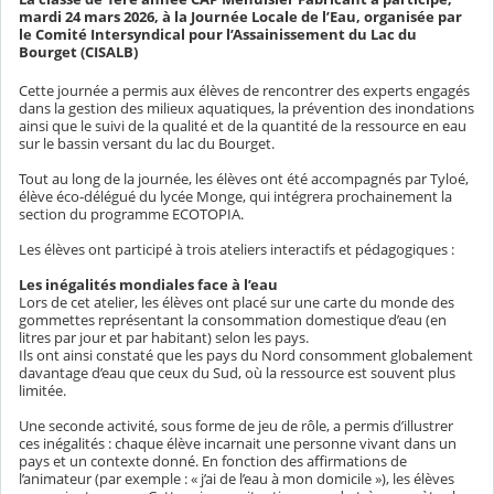
mardi 24 mars 2026, à la Journée Locale de l’Eau, organisée par
le Comité Intersyndical pour l’Assainissement du Lac du
Bourget (CISALB)
Cette journée a permis aux élèves de rencontrer des experts engagés
dans la gestion des milieux aquatiques, la prévention des inondations
ainsi que le suivi de la qualité et de la quantité de la ressource en eau
sur le bassin versant du lac du Bourget.
Tout au long de la journée, les élèves ont été accompagnés par Tyloé,
élève éco-délégué du lycée Monge, qui intégrera prochainement la
section du programme ECOTOPIA.
Les élèves ont participé à trois ateliers interactifs et pédagogiques :
Les inégalités mondiales face à l’eau
Lors de cet atelier, les élèves ont placé sur une carte du monde des
gommettes représentant la consommation domestique d’eau (en
litres par jour et par habitant) selon les pays.
Ils ont ainsi constaté que les pays du Nord consomment globalement
davantage d’eau que ceux du Sud, où la ressource est souvent plus
limitée.
Une seconde activité, sous forme de jeu de rôle, a permis d’illustrer
ces inégalités : chaque élève incarnait une personne vivant dans un
pays et un contexte donné. En fonction des affirmations de
l’animateur (par exemple : « j’ai de l’eau à mon domicile »), les élèves