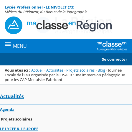
Panneau de gestion des cookies
Lycée Professionnel - LE NIVOLET (73)
Menu de la rubrique
Contenu
Métiers du Bâtiment, du Bois et de la Topographie
MENU
Se connecter
Vous êtes ici :
Accueil
›
Actualités
›
Projets scolaires
›
Blog
›
Journée
Locale de l’Eau organisée par le CISALB : une immersion pédagogique
pour les CAP Menuisier Fabricant
Actualités
Agenda
Projets scolaires
LE LYCÉE & L'EUROPE