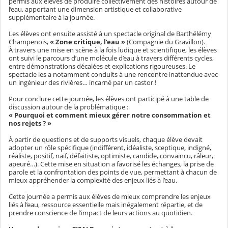
permis aux élèves de produire collectivement des histoires autour de
l’eau, apportant une dimension artistique et collaborative
supplémentaire à la journée.
Les élèves ont ensuite assisté à un spectacle original de Barthélémy
Champenois,
« Zone critique, l’eau »
(Compagnie du Gravillon).
À travers une mise en scène à la fois ludique et scientifique, les élèves
ont suivi le parcours d’une molécule d’eau à travers différents cycles,
entre démonstrations décalées et explications rigoureuses. Le
spectacle les a notamment conduits à une rencontre inattendue avec
un ingénieur des rivières… incarné par un castor !
Pour conclure cette journée, les élèves ont participé à une table de
discussion autour de la problématique :
« Pourquoi et comment mieux gérer notre consommation et
nos rejets ? »
À partir de questions et de supports visuels, chaque élève devait
adopter un rôle spécifique (indifférent, idéaliste, sceptique, indigné,
réaliste, positif, naïf, défaitiste, optimiste, candide, convaincu, râleur,
apeuré…). Cette mise en situation a favorisé les échanges, la prise de
parole et la confrontation des points de vue, permettant à chacun de
mieux appréhender la complexité des enjeux liés à l’eau.
Cette journée a permis aux élèves de mieux comprendre les enjeux
liés à l’eau, ressource essentielle mais inégalement répartie, et de
prendre conscience de l’impact de leurs actions au quotidien.