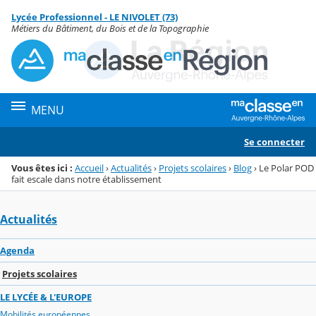
Panneau de gestion des cookies
Lycée Professionnel - LE NIVOLET (73)
Menu de la rubrique
Contenu
Métiers du Bâtiment, du Bois et de la Topographie
MENU
Se connecter
Vous êtes ici :
Accueil
›
Actualités
›
Projets scolaires
›
Blog
›
Le Polar POD
fait escale dans notre établissement
Actualités
Agenda
Projets scolaires
LE LYCÉE & L'EUROPE
Mobilités européennes