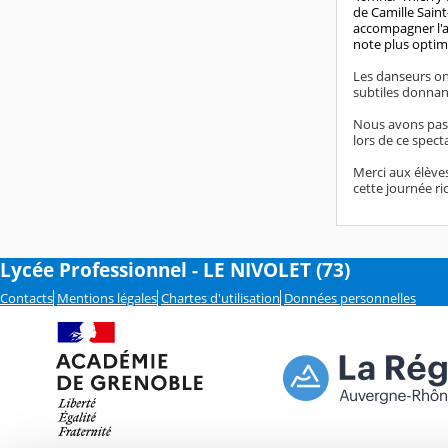
de Camille Sain
accompagner l'ai
note plus optim
Les danseurs ont
subtiles donnant
Nous avons pass
lors de ce specta
Merci aux élèves
cette journée ri
Lycée Professionnel - LE NIVOLET (73)
Contacts
Mentions légales
Chartes d'utilisation
Données personnelles