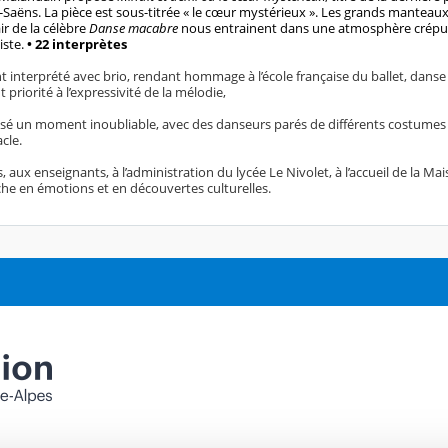
t-Saëns
. La pièce est sous-titrée « le cœur mystérieux ». Les grands manteaux
r de la célèbre
Danse macabre
nous entrainent dans une atmosphère crépuscu
iste.
• 22 interprètes
 interprété avec brio, rendant hommage à l’école française du ballet, danse
 priorité à l’expressivité de la mélodie,
é un moment inoubliable, avec des danseurs parés de différents costumes
cle.
, aux enseignants, à l’administration du lycée Le Nivolet, à l’accueil de la M
che en émotions et en découvertes culturelles.