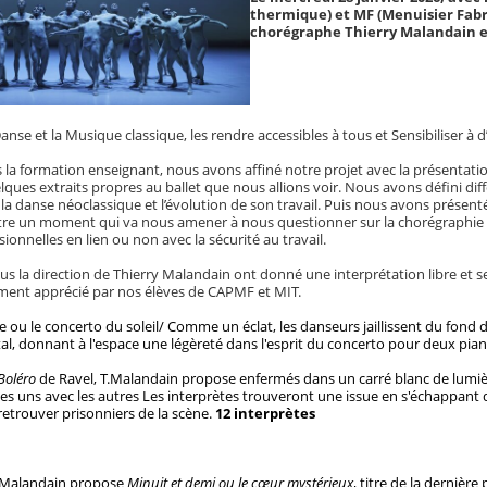
thermique) et MF (Menuisier Fabr
chorégraphe Thierry Malandain e
Danse et la Musique classique, les rendre accessibles à tous et Sensibiliser à 
la formation enseignant, nous avons affiné notre projet avec la présentatio
ques extraits propres au ballet que nous allions voir. Nous avons défini dif
la danse néoclassique et l’évolution de son travail. Puis nous avons présenté
être un moment qui va nous amener à nous questionner sur la chorégraphi
ionnelles en lien ou non avec la sécurité au travail.
s la direction de Thierry Malandain ont donné une interprétation libre et s
ent apprécié par nos élèves de CAPMF et MIT.
e ou le concerto du soleil/
Comme un éclat, les danseurs jaillissent du fond d
tal, donnant à l'espace une légèreté dans l'esprit du concerto pour deux pia
Boléro
de Ravel, T.Malandain propose enfermés dans un carré blanc de lumière
es uns avec les autres Les interprètes trouveront une issue en s'échappant d
retrouver prisonniers de la scène.
12 interprètes
 Malandain propose
Minuit et demi ou le cœur mystérieux
, titre de la dernièr