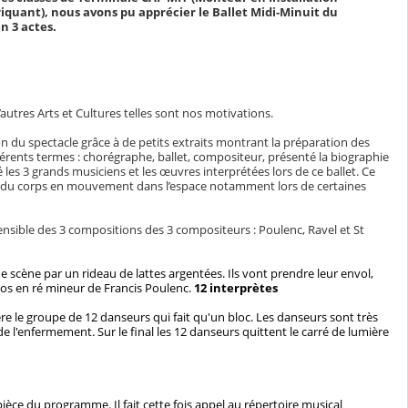
iquant), nous avons pu apprécier le Ballet Midi-Minuit du
n 3 actes.
d’autres Arts et Cultures telles sont nos motivations.
n du spectacle grâce à de petits extraits montrant la préparation des
férents termes : chorégraphe, ballet, compositeur, présenté la biographie
 les 3 grands musiciens et les œuvres interprétées lors de ce ballet. Ce
e du corps en mouvement dans l’espace notamment lors de certaines
ensible des 3 compositions des 3 compositeurs : Poulenc, Ravel et St
e scène par un rideau de lattes argentées. Ils vont prendre leur envol,
nos en ré mineur de Francis Poulenc.
12 interprètes
 le groupe de 12 danseurs qui fait qu'un bloc. Les danseurs sont très
e l'enfermement. Sur le final les 12 danseurs quittent le carré de lumière
e pièce du programme. Il fait cette fois appel au répertoire musical