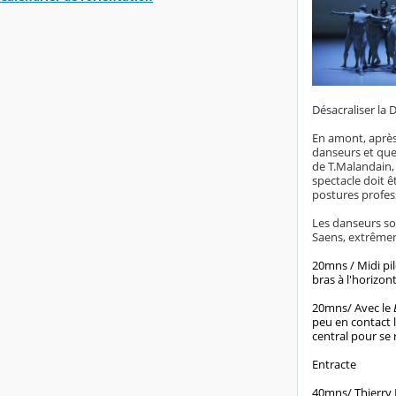
Désacraliser la 
En amont, après 
danseurs et quel
de T.Malandain, 
spectacle doit 
postures profess
Les danseurs sou
Saens, extrêmem
20mns / Midi pil
bras à l'horizon
20mns/ Avec le
peu en contact l
central pour se 
Entracte
40mns/ Thierry