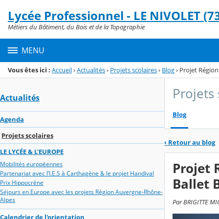
Panneau de gestion des cookies
Lycée Professionnel - LE NIVOLET (73
Menu de la rubrique
Contenu
Métiers du Bâtiment, du Bois et de la Topographie
MENU
Vous êtes ici :
Accueil
›
Actualités
›
Projets scolaires
›
Blog
›
Projet Région
Projets 
Actualités
Blog
Agenda
Projets scolaires
‹
Retour au blog
LE LYCÉE & L'EUROPE
Projet 
Mobilités européennes
Partenariat avec l’I.E.S à Carthagène & le projet Handival
Ballet 
Prix Hippocrène
Séjours en Europe avec les projets Région Auvergne-Rhône-
Alpes
Par BRIGITTE MIC
Calendrier de l'orientation