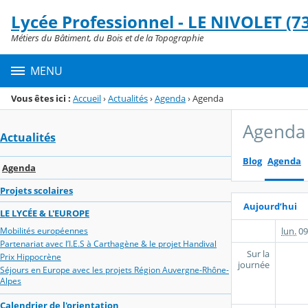
Panneau de gestion des cookies
Lycée Professionnel - LE NIVOLET (73
Menu de la rubrique
Contenu
Métiers du Bâtiment, du Bois et de la Topographie
MENU
Vous êtes ici :
Accueil
›
Actualités
›
Agenda
›
Agenda
Agenda
Actualités
Blog
Agenda
Agenda
Projets scolaires
Aujourd’hui
LE LYCÉE & L'EUROPE
lun.
09
Mobilités européennes
Partenariat avec l’I.E.S à Carthagène & le projet Handival
Sur la
Prix Hippocrène
journée
Séjours en Europe avec les projets Région Auvergne-Rhône-
Alpes
Calendrier de l'orientation