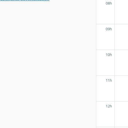
08h
09h
10h
11h
12h