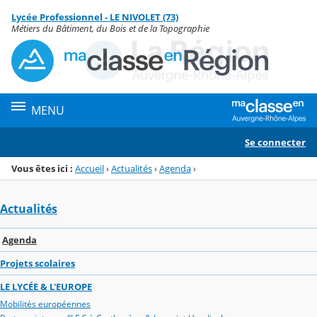
Panneau de gestion des cookies
Lycée Professionnel - LE NIVOLET (73)
Menu de la rubrique
Contenu
Métiers du Bâtiment, du Bois et de la Topographie
MENU
Se connecter
Vous êtes ici :
Accueil
›
Actualités
›
Agenda
›
Actualités
Agenda
Projets scolaires
LE LYCÉE & L'EUROPE
Mobilités européennes