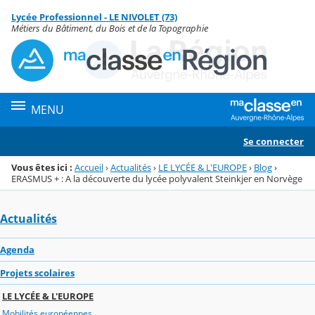
Panneau de gestion des cookies
Lycée Professionnel - LE NIVOLET (73)
Menu de la rubrique
Contenu
Métiers du Bâtiment, du Bois et de la Topographie
MENU
Se connecter
Vous êtes ici :
Accueil
›
Actualités
›
LE LYCÉE & L'EUROPE
›
Blog
›
ERASMUS + : A la découverte du lycée polyvalent Steinkjer en Norvège
Actualités
Agenda
Projets scolaires
LE LYCÉE & L'EUROPE
Mobilités européennes