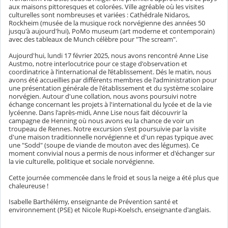
aux maisons pittoresques et colorées. Ville agréable où les visites
culturelles sont nombreuses et variées : Cathédrale Nidaros,
Rockheim (musée de la musique rock norvégienne des années 50
jusqu'à aujourd'hui), PoMo museum (art moderne et contemporain)
avec des tableaux de Munch célèbre pour "The scream".
Aujourd'hui, lundi 17 février 2025, nous avons rencontré
Anne Lise
Austmo, notre interlocutrice pour ce stage d'observation et
coordinatrice à l’international de l’établissement. Dés le matin, nous
avons été accueillies par différents membres de l'administration pour
une présentation générale de l'établissement et du système scolaire
norvégien. Autour d'une collation, nous avons poursuivi notre
échange concernant les projets à l'international du lycée et de la vie
lycéenne. Dans l'après-midi, Anne Lise nous fait découvrir la
campagne de Henning où nous avons eu la chance de voir un
troupeau de Rennes. Notre excursion s'est poursuivie par la visite
d'une maison traditionnelle norvégienne et d'un repas typique avec
une "Sodd" (soupe de viande de mouton avec des légumes). Ce
moment convivial nous a permis de nous informer et d'échanger sur
la vie culturelle, politique et sociale norvégienne.
Cette journée commencée dans le froid et sous la neige a été plus que
chaleureuse !
Isabelle Barthélémy, enseignante de Prévention santé et
environnement (PSE) et Nicole Rupi-Koelsch, enseignante d'anglais.