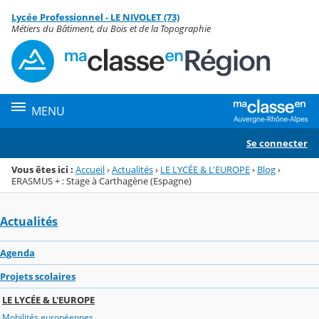
Panneau de gestion des cookies
Lycée Professionnel - LE NIVOLET (73)
Menu de la rubrique
Contenu
Métiers du Bâtiment, du Bois et de la Topographie
MENU
Se connecter
Vous êtes ici :
Accueil
›
Actualités
›
LE LYCÉE & L'EUROPE
›
Blog
›
ERASMUS + : Stage à Carthagène (Espagne)
Actualités
Agenda
Projets scolaires
LE LYCÉE & L'EUROPE
Mobilités européennes