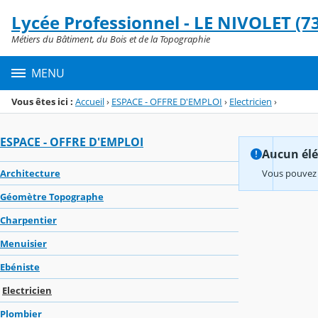
Panneau de gestion des cookies
Lycée Professionnel - LE NIVOLET (73
Menu de la rubrique
Contenu
Métiers du Bâtiment, du Bois et de la Topographie
MENU
Vous êtes ici :
Accueil
›
ESPACE - OFFRE D'EMPLOI
›
Electricien
›
ESPACE - OFFRE D'EMPLOI
Aucun élém
Architecture
Vous pouvez 
Géomètre Topographe
Charpentier
Menuisier
Ebéniste
Electricien
Plombier