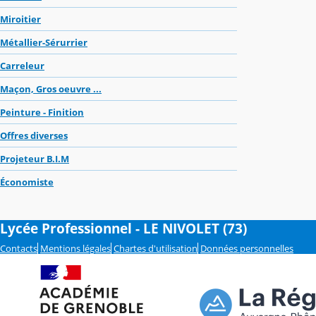
Miroitier
Métallier-Sérurrier
Carreleur
Maçon, Gros oeuvre ...
Peinture - Finition
Offres diverses
Projeteur B.I.M
Économiste
Lycée Professionnel - LE NIVOLET (73)
Contacts
Mentions légales
Chartes d'utilisation
Données personnelles