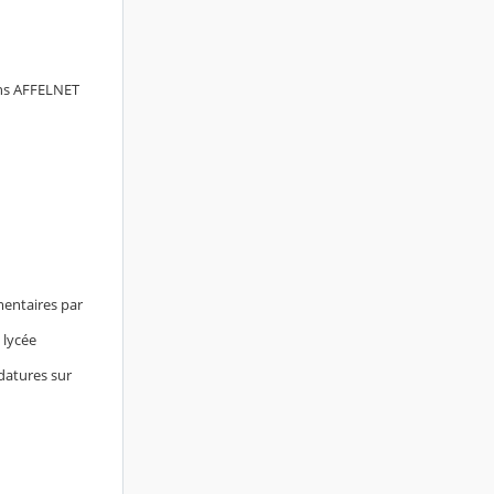
dans AFFELNET
émentaires par
 lycée
idatures sur