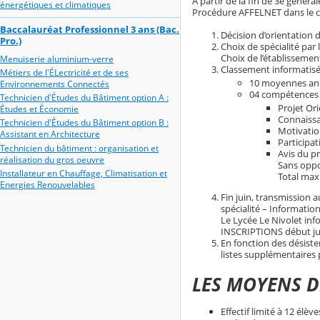
A partir de la fin de 3e généra
énergétiques et climatiques
Procédure AFFELNET dans le col
Baccalauréat Professionnel 3 ans (Bac.
Décision d’orientation d
Pro.)
Choix de spécialité par l
Choix de l’établissemen
Menuiserie aluminium-verre
Classement informatisé 
Métiers de l'ÉLectricité et de ses
10 moyennes annu
Environnements Connectés
04 compétences 
Technicien d'Études du Bâtiment option A :
Projet Ori
Études et Économie
Connaissa
Technicien d'Études du Bâtiment option B :
Motivatio
Assistant en Architecture
Participat
Technicien du bâtiment : organisation et
Avis du pr
réalisation du gros oeuvre
Sans oppos
Installateur en Chauffage, Climatisation et
Total max
Energies Renouvelables
Fin juin, transmission a
spécialité – Information
Le Lycée Le Nivolet infor
INSCRIPTIONS début juil
En fonction des désistem
listes supplémentaires po
LES MOYENS D
Effectif limité à 12 élève