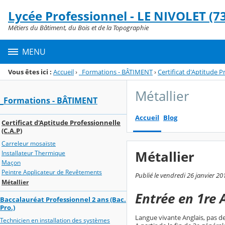
Panneau de gestion des cookies
Lycée Professionnel - LE NIVOLET (73
Menu de la rubrique
Contenu
Métiers du Bâtiment, du Bois et de la Topographie
MENU
Vous êtes ici :
Accueil
›
_Formations - BÂTIMENT
›
Certificat d'Aptitude P
Métallier
_Formations - BÂTIMENT
Accueil
Blog
Certificat d'Aptitude Professionnelle
(C.A.P)
Carreleur mosaïste
Métallier
Installateur Thermique
Maçon
Peintre Applicateur de Revêtements
Publié le vendredi 26 janvier 20
Métallier
Entrée en 1re 
Baccalauréat Professionnel 2 ans (Bac.
Pro.)
Langue vivante Anglais, pas d
Technicien en installation des systèmes