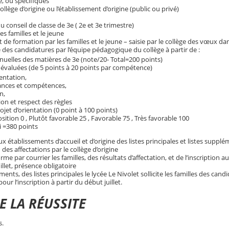
le, ou spécifiques
lège d’origine ou l’établissement d’origine (public ou privé)
u conseil de classe de 3e ( 2e et 3e trimestre)
es familles et le jeune
t de formation par les familles et le jeune – saisie par le collège des vœux 
des candidatures par l’équipe pédagogique du collège à partir de :
elles des matières de 3e (note/20- Total=200 points)
évaluées (de 5 points à 20 points par compétence)
entation,
nces et compétences,
n,
ion et respect des règles
ojet d’orientation (0 point à 100 points)
ition 0 , Plutôt favorable 25 , Favorable 75 , Très favorable 100
i =380 points
ux établissements d’accueil et d’origine des listes principales et listes suppl
 des affectations par le collège d’origine
me par courrier les familles, des résultats d’affectation, et de l’inscription au
let, présence obligatoire
ents, des listes principales le lycée Le Nivolet sollicite les familles des cand
ur l’inscription à partir du début juillet.
E LA RÉUSSITE
s.