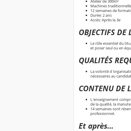
Atelier de 300m²
Machines traditionnel
12 semaines de formati
Durée: 2 ans
Accès: Après la 3e
OBJECTIFS DE
Le rôle essentiel du tit
et poser seul ou en équi
QUALITÉS REQ
La volonté d ’organisat
nécessaires au candida
CONTENU DE 
L ’enseignement comprend
de la qualité, la manute
14 semaines sont réservé
professionnel.
Et après...