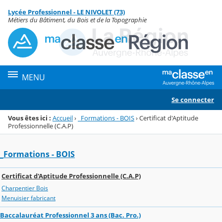
Panneau de gestion des cookies
Lycée Professionnel - LE NIVOLET (73)
Menu de la rubrique
Contenu
Métiers du Bâtiment, du Bois et de la Topographie
MENU
Se connecter
Vous êtes ici :
Accueil
›
_Formations - BOIS
›
Certificat d'Aptitude
Professionnelle (C.A.P)
_Formations - BOIS
Certificat d'Aptitude Professionnelle (C.A.P)
Charpentier Bois
Menuisier fabricant
Baccalauréat Professionnel 3 ans (Bac. Pro.)