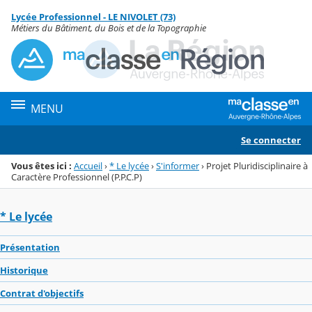
Panneau de gestion des cookies
Lycée Professionnel - LE NIVOLET (73)
Menu de la rubrique
Contenu
Métiers du Bâtiment, du Bois et de la Topographie
MENU
Se connecter
Vous êtes ici :
Accueil
›
* Le lycée
›
S'informer
›
Projet Pluridisciplinaire à
Caractère Professionnel (P.P.C.P)
* Le lycée
Présentation
Historique
Contrat d'objectifs