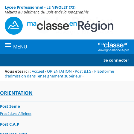
Panneau de gestion des cookies
Lycée Professionnel - LE NIVOLET (73)
Menu de la rubrique
Contenu
Métiers du Bâtiment, du Bois et de la Topographie
MENU
Se connecter
Vous êtes ici :
Accueil
›
ORIENTATION
›
Post B.T.S
›
Plateforme
d'admission dans l'enseignement supérieur
›
ORIENTATION
Post 3ème
Procédure Affelnet
Post C.A.P
Post BAC. PRO.