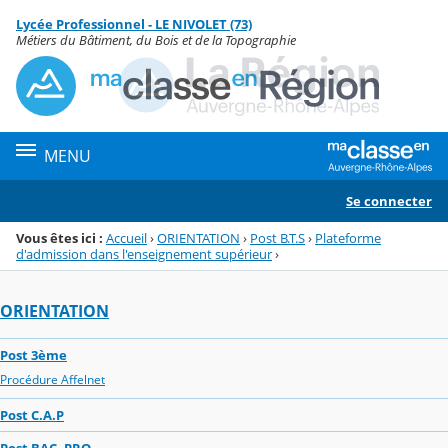
Panneau de gestion des cookies
Lycée Professionnel - LE NIVOLET (73)
Menu de la rubrique
Contenu
Métiers du Bâtiment, du Bois et de la Topographie
MENU
Se connecter
Vous êtes ici :
Accueil
›
ORIENTATION
›
Post B.T.S
›
Plateforme
d'admission dans l'enseignement supérieur
›
ORIENTATION
Post 3ème
Procédure Affelnet
Post C.A.P
Post BAC. PRO.